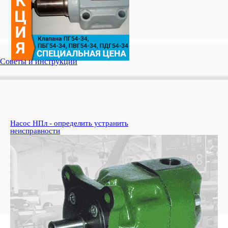
Советы и инструкции
Насос НПл - определить устранить
Ко
неисправности
пе
Узн