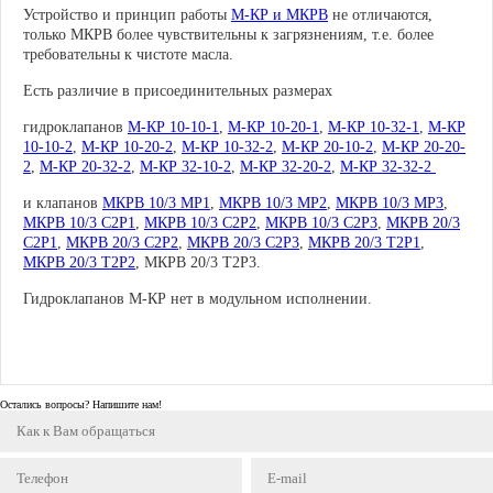
Устройство и принцип работы
М-КР и МКРВ
не отличаются,
только МКРВ более чувствительны к загрязнениям, т.е. более
требовательны к чистоте масла.
Есть различие в присоединительных размерах
гидроклапанов
М-КР 10-10-1
,
М-КР 10-20-1
,
М-КР 10-32-1
,
М-КР
10-10-2
,
М-КР 10-20-2
,
М-КР 10-32-2
,
М-КР 20-10-2
,
М-КР 20-20-
2
,
М-КР 20-32-2
,
М-КР 32-10-2
,
М-КР 32-20-2
,
М-КР 32-32-2
и клапанов
МКРВ 10/3 МР1
,
МКРВ 10/3 МР2
,
МКРВ 10/3 МР3
,
МКРВ 10/3 С2Р1
,
МКРВ 10/3 С2Р2
,
МКРВ 10/3 С2Р3
,
МКРВ 20/3
С2Р1
,
МКРВ 20/3 С2Р2
,
МКРВ 20/3 С2Р3
,
МКРВ 20/3 Т2Р1
,
МКРВ 20/3 Т2Р2
,
МКРВ 20/3 Т2Р3
.
Гидроклапанов М-КР нет в модульном исполнении.
Остались вопросы? Напишите нам!