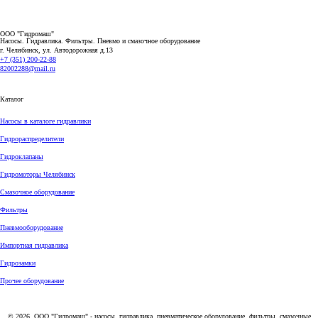
ООО "Гидромаш"
Насосы. Гидравлика. Фильтры.
Пневмо и смазочное оборудование
г. Челябинск, ул. Автодорожная д.13
+7 (351) 200-22-88
82002288@mail.ru
Каталог
Насосы в каталоге гидравлики
Гидрораспределители
Гидроклапаны
Гидромоторы Челябинск
Смазочное оборудование
Фильтры
Пневмооборудование
Импортная гидравлика
Гидрозамки
Прочее оборудование
© 2026, ООО "Гидромаш" - насосы, гидравлика, пневматическое оборудование, фильтры, смазочные