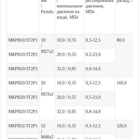
мм
/
регулирования
расход, л/м
/
минимальное
давления,
Резьба
давление на
МПа
входе, МПа
МКРВ10/3Т2Р1
10
10,0 / 0,35
0,3-12,5
80,0
/
М27х2
МКРВ10/3Т2Р2
20,0 / 0,55
0,5-23,0
МКРВ10/3Т2Р3
32,0 / 0,85
0,8-34,0
МКРВ20/3Т2Р1
20
10,0 / 0,35
0,3-12,5
160,0
/
М33х2
МКРВ20/3Т2Р2
20,0 / 0,55
0,5-23,0
МКРВ20/3Т2Р3
32,0 / 0,85
0,8-34,0
МКРВ32/3Т2Р1
32
10,0 / 0,35
0,3-12,5
320,0
/
М48х2