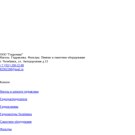
ООО "Гидромаш"
Насосы. Гидравлика. Фильтры.
Пневмо и смазочное оборудование
г. Челябинск, ул. Автодорожная д.13
+7 (351) 200-22-88
82002288@mail.ru
Каталог
Насосы в каталоге гидравлики
Гидрораспределители
Гидроклапаны
Гидромоторы Челябинск
Смазочное оборудование
Фильтры