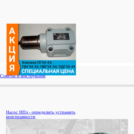
Советы и инструкции
Насос НПл - определить устранить
Ко
неисправности
пе
Узн