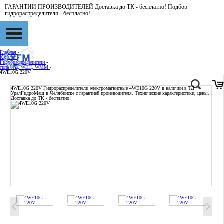
ГАРАНТИИ ПРОИЗВОДИТЕЛЕЙ Доставка до ТК - бесплатно! Подбор
гидрораспределителя - бесплатно!
Главная
-
Каталог
-
Гидрораспределители
-
типа WE, WEH, WMM
-
4WE10G 220V
4WE10G 220V
Гидрораспределители электромагнитные 4WE10G 220V в наличии в ТД
УралГидроМаш в Челябинске с гарантией производителя. Технические характеристики, цены.
Доставка до ТК - бесплатно!