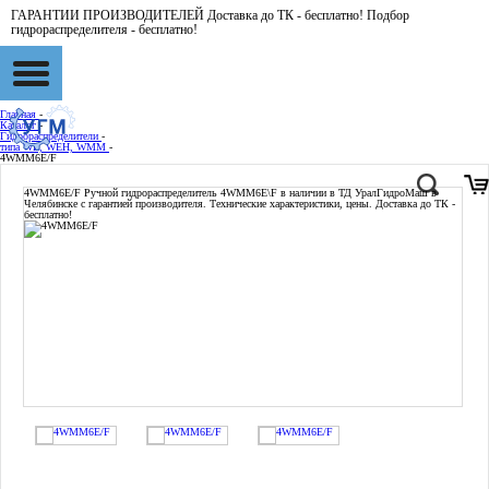
ГАРАНТИИ ПРОИЗВОДИТЕЛЕЙ Доставка до ТК - бесплатно! Подбор
гидрораспределителя - бесплатно!
Главная
-
Каталог
-
Гидрораспределители
-
типа WE, WEH, WMM
-
4WMM6E/F
4WMM6E/F
Ручной гидрораспределитель 4WMM6E\F в наличии в ТД УралГидроМаш в
Челябинске с гарантией производителя. Технические характеристики, цены. Доставка до ТК -
бесплатно!