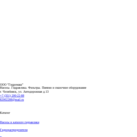
ООО "Гидромаш"
Насосы. Гидравлика. Фильтры.
Пневмо и смазочное оборудование
г. Челябинск, ул. Автодорожная д.13
+7 (351) 200-22-88
82002288@mail.ru
Каталог
Насосы в каталоге гидравлики
Гидрораспределители