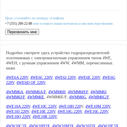
Цену уточняйте по номеру телефона
или оставьте ваши контакты и мы вам перезвоним
+7 (351) 200-22-88
Перезвонить мне
Подробно смотрите здесь устройство гидрораспределителей
золотниковых с электромагнитным управлением типов 4WE,
4WEH, с ручным управлением 4WW, 4WMM, перечисленных
ниже.
4WE6A 220V
,
4WE6C 220V
,
4WE6J 220V
,
4WE6E 220V
,
4WE6G
220V
,
4WE6D OF 220V
,
4WMM6А
,
4WMM6A\F
,
4WMM6H
,
4WMM6H\F
,
4WMM6J
,
4WMM6J/F
,
4WMM6E
, 4WMM6E/F,
4WMM6G
,
4WMM6G/F
,
4WE10A 220V
,
4WE10C 220V
,
4WE10H 220
V,
4WE10M 220V
,
4WE10J 220V
,
4WE10E 220V
,
4WE10G 220V
,
4WE10L 220V
,
4WE10Q 220V
,
4WE10R 220V
,
4WW10C3X
,
4WW10H3X
,
4WW10M3X
,
4WW10J3X
,
4WW10E3X
,