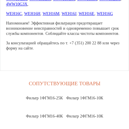
4WW10G3X
,
WEH16C
,
WEH16H
,
WEH16M
,
WEH16J
,
WEH16E
,
WEH16G
Напоминаем! Эффективная фильтрация предотвращает
возникновение неисправностей и одновременно повышает срок
службы компонентов. Соблюдайте классы чистоты компонентов.
За консультацией обращайтесь по т. +7 (351) 200 22 88 или через
форму на сайте.
СОПУТСТВУЮЩИЕ ТОВАРЫ
Фильтр 1ФГМ16-25К
Фильтр 1ФГМ16-10К
Фильтр 1ФГМ16-40К
Фильтр 2ФГМ16-10К