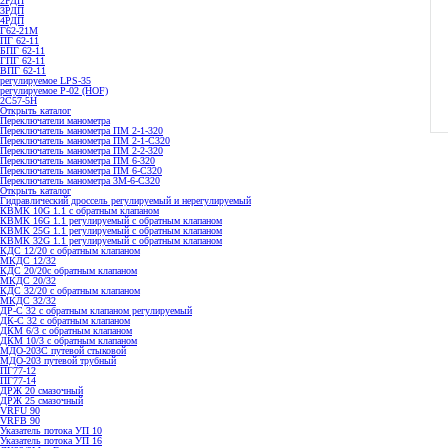
2РДП
3РДП
4РДП
Г62-21М
ПГ 62-11
БПГ 62-11
ГПГ 62-11
ВПГ 62-11
регулируемое LPS-35
регулируемое P-02 (HOF)
2С57-5Н
Открыть каталог
Переключатели манометра
Переключатель манометра ПМ 2-1-320
Переключатель манометра ПМ 2-1-С320
Переключатель манометра ПМ 2-2-320
Переключатель манометра ПМ 6-320
Переключатель манометра ПМ 6-С320
Переключатель манометра 3M-6-C320
Открыть каталог
Гидравлический дроссель регулируемый и нерегулируемый
КВМК 10G 1.1 с обратным клапаном
КВМК 16G 1.1 регулируемый с обратным клапаном
КВМК 25G 1.1 регулируемый с обратным клапаном
КВМК 32G 1.1 регулируемый с обратным клапаном
КДC 12/20 с обратным клапаном
МКДС 12/32
КДC 20/20с обратным клапаном
МКДС 20/32
КДC 32/20 с обратным клапаном
МКДС 32/32
ДР-С 32 с обратным клапаном регулируемый
ДК-С 32 с обратным клапаном
ДКМ 6/3 с обратным клапаном
ДКМ 10/3 с обратным клапаном
МДО-203С путевой стыковой
МДО-203 путевой трубный
ПГ77-12
ПГ77-14
ДРЖ 20 смазочный
ДРЖ 25 смазочный
VRFU 90
VRFВ 90
Указатель потока УП 10
Указатель потока УП 16