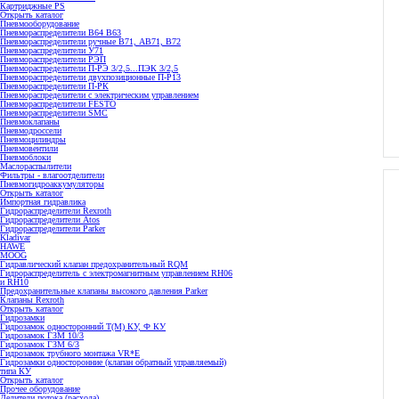
Картриджные PS
Открыть каталог
Пневмооборудование
Пневмораспределители В64 В63
Пневмораспределители ручные В71, АВ71, В72
Пневмораспределители У71
Пневмораспределители РЭП
Пневмораспределители П-РЭ 3/2,5...ПЭК 3/2,5
Пневмораспределители двухпозиционные П-Р13
Пневмораспределители П-РК
Пневмораспределители с электрическим управлением
Пневмораспределители FESTO
Пневмораспределители SMC
Пневмоклапаны
Пневмодроссели
Пневмоцилиндры
Пневмовентили
Пневмоблоки
Маслораспылители
Фильтры - влагоотделители
Пневмогидроаккумуляторы
Открыть каталог
Импортная гидравлика
Гидрораспределители Rexroth
Гидрораспределители Atos
Гидрораспределители Parker
Kladivar
HAWE
MOOG
Гидравлический клапан предохранительный RQM
Гидрораспределитель с электромагнитным управлением RH06
и RH10
Предохранительные клапаны высокого давления Parker
Клапаны Rexroth
Открыть каталог
Гидрозамки
Гидрозамок односторонний Т(М) КУ, Ф КУ
Гидрозамок ГЗМ 10/3
Гидрозамок ГЗМ 6/3
Гидрозамок трубного монтажа VR*E
Гидрозамки односторонние (клапан обратный управляемый)
типа КУ
Открыть каталог
Прочее оборудование
Делители потока (расхода)