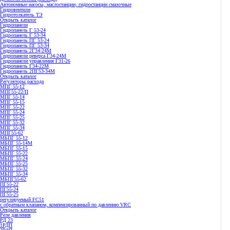
Автономные насосы, маслостанции, гидростанции смазочные
Гидровентили
Гидротолкатель ТЭ
Открыть каталог
Гидропанели
Гидропанель Г 53-24
Гидропанель Г 53-34
Гидропанель ПГ 53-24
Гидропанель ПГ 53-34
Гидропанель 2Г34-24М
Гидропанели реверса Г34-24М
Гидропанели управления Г31-26
Гидропанель Г34-22М
Гидропанель 2ПГ53-34М
Открыть каталог
Регуляторы расхода
МПГ 55-12
МПГ55-22/П
МПГ 55-14
МПГ 55-15
МПГ 55-22
МПГ 55-24
МПГ 55-25
МПГ 55-32
МПГ 55-34
МПГ55-62
МБПГ 55-12
МБПГ 55-14М
МБПГ 55-15
МБПГ 55-22
МБПГ 55-24
МБПГ 55-25
МБПГ 55-32
МБПГ 55-34
МБПГ55-62
ПГ55-22
ПГ55-24
ПГ55-25
регулируемый FC51
с обратным клапаном, компенсированный по давлению VRC
Открыть каталог
Реле давления
РД 23
1РДП