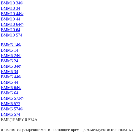
ВММ10 34Ф
ВММ10 34
ВММ10 44Ф
ВММ10 44
ВММ10 64Ф
ВММ10 64
ВММ10 574
ВММ6 14Ф
ВММ6 14
ВММ6 24Ф
ВММ6 24
ВММ6 34Ф
ВММ6 34
ВММ6 44Ф
ВММ6 44
ВММ6 64Ф
ВММ6 64
ВММ6 573Ф
ВММ6 573
ВММ6 574Ф
ВММ6 574
ВМР(1РМР)10 574А
и являются устаревшими, в настоящее время рекомендуем использовать