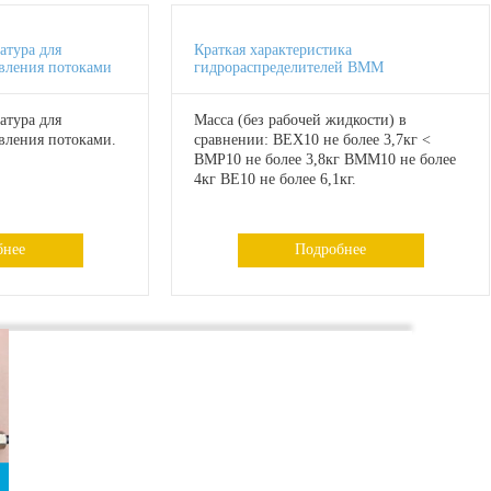
атура для
Краткая характеристика
авления потоками
гидрораспределителей ВММ
атура для
Масса (без рабочей жидкости) в
вления потоками.
сравнении: ВЕХ10 не более 3,7кг <
ВМР10 не более 3,8кг ВММ10 не более
4кг ВЕ10 не более 6,1кг.
бнее
Подробнее