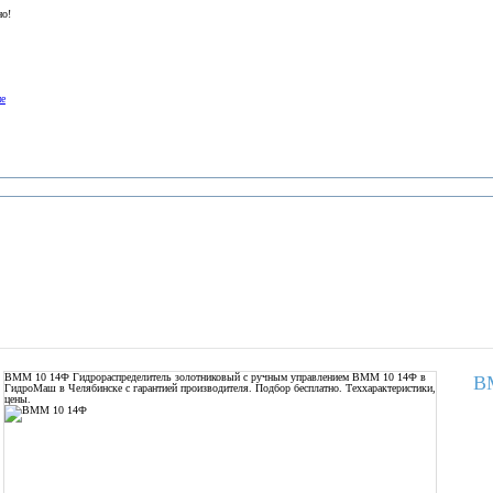
но!
ие
ВММ 10 14Ф
Гидрораспределитель золотниковый с ручным управлением ВММ 10 14Ф в
В
ГидроМаш в Челябинске с гарантией производителя. Подбор бесплатно. Теххарактеристики,
цены.