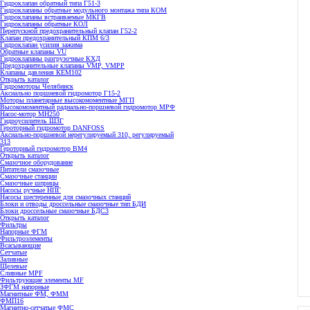
Гидроклапан обратный типа Г51-3
Гидроклапаны обратные модульного монтажа типа КОМ
Гидроклапаны встраиваемые МКГВ
Гидроклапаны обратные КОЛ
Перепускной предохранительный клапан Г52-2
Клапан предохранительный КПМ 6/3
Гидроклапан усилия зажима
Обратные клапаны VU
Гидроклапаны разгрузочные КХД
Предохранительные клапаны VMP, VMPP
Клапаны давления КЕМ102
Открыть каталог
Гидромоторы Челябинск
Аксиально поршневой гидромотор Г15-2
Моторы планетарные высокомоментные МГП
Высокомоментный радиально-поршневой гидромотор МРФ
Насос-мотор МН250
Гидроусилитель ШЗГ
Героторный гидромотор DANFOSS
Аксиально-поршневой нерегулируемый 310, регулируемый
313
Героторный гидромотор ВМ4
Открыть каталог
Смазочное оборудование
Питатели смазочные
Смазочные станции
Смазочные шприцы
Насосы ручные НПГ
Насосы шестеренные для смазочных станций
Блоки и отводы дроссельные смазочные тип БДИ
Блоки дроссельные смазочные БДС3
Открыть каталог
Фильтры
Напорные ФГМ
Фильтроэлементы
Всасывающие
Сетчатые
Заливные
Щелевые
Сливные MPF
Фильтрующие элементы MF
ЗФГМ напорные
Магнитные ФМ, ФММ
ФМП16
Магнитно-сетчатые ФМС