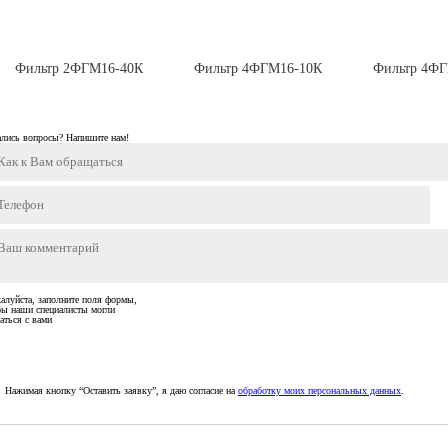
Фильтр 2ФГМ16-40К
Фильтр 4ФГМ16-10К
Фильтр 4Ф
ались вопросы? Напишите нам!
алуйста, заполните поля формы,
бы наши специалисты могли
аться с вами
Нажимая кнопку “Оставить заявку”, я даю согласие на
обработку моих персональных данных
.