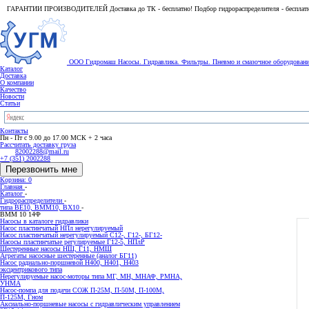
ГАРАНТИИ ПРОИЗВОДИТЕЛЕЙ Доставка до ТК - бесплатно! Подбор гидрораспределителя - бесплат
ООО Гидромаш
Насосы. Гидравлика. Фильтры.
Пневмо и смазочное оборудован
Каталог
Доставка
О компании
Качество
Новости
Статьи
Контакты
Пн - Пт с 9.00 до 17.00 МСК + 2 часа
Рассчитать доставку груза
82002288@mail.ru
+7 (351) 2002288
Перезвонить мне
Корзина: 0
Главная
-
Каталог
-
Гидрораспределители
-
типа BE10, ВММ10, ВХ10
-
ВММ 10 14Ф
Насосы в каталоге гидравлики
Насос пластинчатый НПл нерегулируемый
Насос пластинчатый нерегулируемый С12-, Г12-, БГ12-
Насосы пластинчатые регулируемые Г12-5, НПлР
Шестеренные насосы НШ, Г11, НМШ
Агрегаты насосные шестеренные (аналог БГ11)
Насос радиально-поршневой Н400, Н401, Н403
эксцентрикового типа
Нерегулируемые насос-моторы типа МГ, МН, МНАФ, РМНА,
УНМА
Насос-помпа для подачи СОЖ П-25М, П-50М, П-100М,
П-125М, Гном
Аксиально-поршневые насосы с гидравлическим управлением