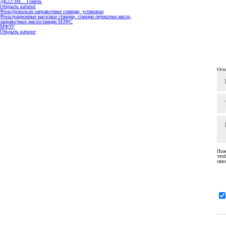
ДК22/3М... Гомель
Открыть каталог
Фильтровально-заправочные станции, установки
Фильтрационные насосные станции, станции перекачки масла,
заправочные маслостанции МЗФС
МФЗУ
Открыть каталог
Ост
Пож
что
связ