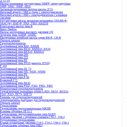
2Г15-14
Насосы поршневые регулируемые 50НРР, нерегулируемые
50НР, 50НС, Н40Е, НПА
Аксиально-поршневые моторы-насосы 2Г15
Насосный агрегат с НШ в сборе с электродвигателем
Насосный агрегат с НШ с электродвигателем с клапаном
давления
Регулируемые насосы аксиально-поршневые 1НА4М-Ф,
1НАС(Ф), НАР-Ф, РНА, УНА, НАПЭЛ
Консольные насосы типа К
Насос Danfoss
Насосы шестеренные высокого давления QX
Агрегаты типа А50НР, А50НС
Шестеренные китайские насосы серии ВВ-В, СВ-В
Открыть каталог
Гидрораспределители
Золотниковый типа ВЕ6, ВММ6
Золотниковый типа BE10, ВММ10, ВХ10
Золотниковый типа ВЕХ16, ВММ16
Золотниковый типа 203
Золотниковый типа 323
Золотниковый типа РЕ
Золотниковый типа РХ20 (аналоги 1Р203)
Р 103
Золотниковый типа ПГ 73
Золотниковый типа WE, WEH, WMM
Золотниковый типа РХ
Золотниковый типа Р 80
Крановый Г71
Золотниковый типа BE43
Золотниковый типа Р502, Р503, Р802, Р803
Моноблочный гидрораспределитель
Гидравлические монтажные плиты к ВЕ6, ВЕ10, ВЕХ16,
Р203, Р323, ПГ73, БПГ73
Разъемы для гидрораспределителей
Электромагниты (катушки) для гидрораспределителей
Открыть каталог
Гидроклапаны
Гидроклапаны предохранительные МКПВ
Клапаны обратные ПГ51-2
Гидроклапаны предохранительные типа М-КП
Клапаны давления с обратным клапаном Г66-1, Г66-3
Редукционные гидроклапаны
Клапан ограничения давления Г54-3, Г54-2, Г66-3, Г66-1
Гидроклапаны обратные типа МКО