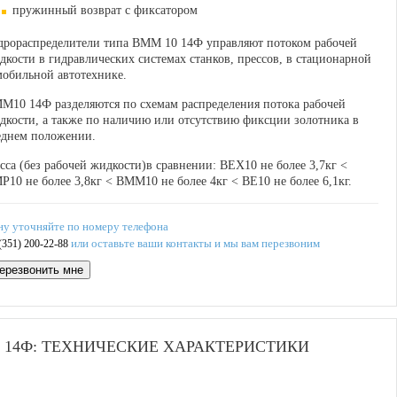
пружинный возврат с фиксатором
дрораспределители типа ВММ 10 14Ф управляют потоком рабочей
дкости в гидравлических системах станков, прессов, в стационарной
мобильной автотехнике.
М10 14Ф разделяются по схемам распределения потока рабочей
дкости, а также по наличию или отсутствию фиксции золотника в
еднем положении.
сса (без рабочей жидкости)в сравнении: ВЕХ10 не более 3,7кг <
Р10 не более 3,8кг < ВММ10 не более 4кг < ВЕ10 не более 6,1кг.
ну уточняйте по номеру телефона
или оставьте ваши контакты и мы вам перезвоним
(351) 200-22-88
ерезвонить мне
 14Ф: ТЕХНИЧЕСКИЕ ХАРАКТЕРИСТИКИ