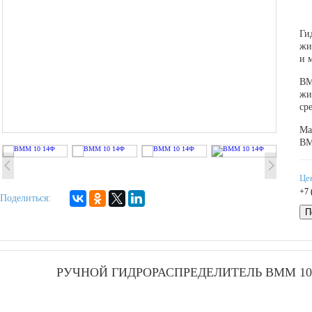
Ги
жи
и 
ВМ
жи
ср
Ма
ВМ
Це
+7 
Поделиться:
П
РУЧНОЙ ГИДРОРАСПРЕДЕЛИТЕЛЬ ВММ 10