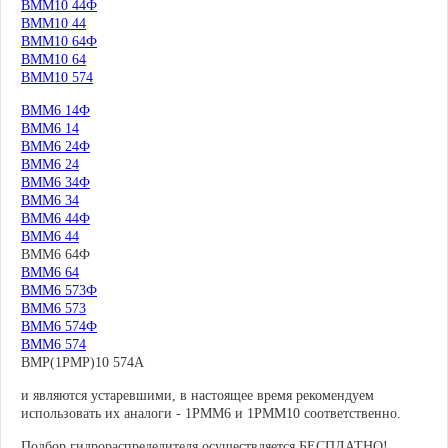
ВММ10 44Ф
ВММ10 44
ВММ10 64Ф
ВММ10 64
ВММ10 574
ВММ6 14Ф
ВММ6 14
ВММ6 24Ф
ВММ6 24
ВММ6 34Ф
ВММ6 34
ВММ6 44Ф
ВММ6 44
ВММ6 64Ф
ВММ6 64
ВММ6 573Ф
ВММ6 573
ВММ6 574Ф
ВММ6 574
ВМР(1РМР)10 574А
и являются устаревшими, в настоящее время рекомендуем
использовать их аналоги - 1РММ6 и 1РММ10 соответственно.
Подбор гидрораспределителя осуществляется
БЕСПЛАТНО
!