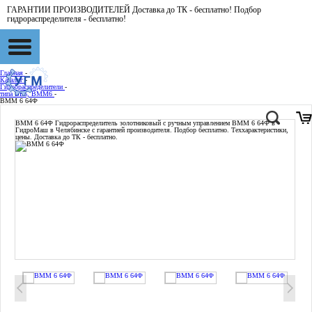
ГАРАНТИИ ПРОИЗВОДИТЕЛЕЙ Доставка до ТК - бесплатно! Подбор
гидрораспределителя - бесплатно!
Главная
-
Каталог
-
Гидрораспределители
-
типа ВЕ6, ВММ6
-
ВММ 6 64Ф
ВММ 6 64Ф
Гидрораспределитель золотниковый с ручным управлением ВММ 6 64Ф в
ГидроМаш в Челябинске с гарантией производителя. Подбор бесплатно. Теххарактеристики,
цены. Доставка до ТК - бесплатно.