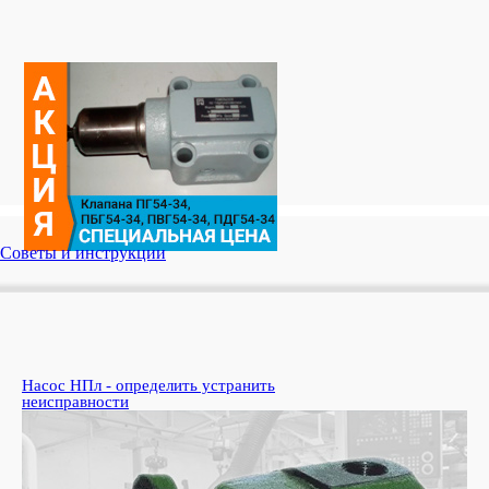
Советы и инструкции
Насос НПл - определить устранить
Ко
неисправности
пе
Узн