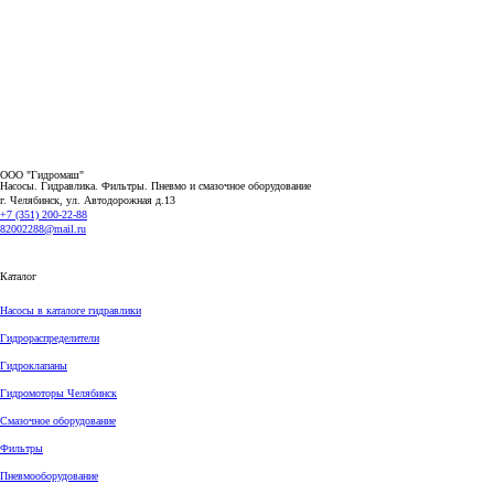
ООО "Гидромаш"
Насосы. Гидравлика. Фильтры.
Пневмо и смазочное оборудование
г. Челябинск, ул. Автодорожная д.13
+7 (351) 200-22-88
82002288@mail.ru
Каталог
Насосы в каталоге гидравлики
Гидрораспределители
Гидроклапаны
Гидромоторы Челябинск
Смазочное оборудование
Фильтры
Пневмооборудование