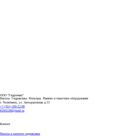
ООО "Гидромаш"
Насосы. Гидравлика. Фильтры.
Пневмо и смазочное оборудование
г. Челябинск, ул. Автодорожная д.13
+7 (351) 200-22-88
82002288@mail.ru
Каталог
Насосы в каталоге гидравлики