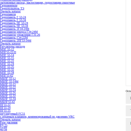
Автономные насосы, маслостанции, гидростанции смазочные
Гидровентили
Гидротолкатель ТЭ
Открыть каталог
Гидропанели
Гидропанель Г 53-24
Гидропанель Г 53-34
Гидропанель ПГ 53-24
Гидропанель ПГ 53-34
Гидропанель 2Г34-24М
Гидропанели реверса Г34-24М
Гидропанели управления Г31-26
Гидропанель Г34-22М
Гидропанель 2ПГ53-34М
Открыть каталог
Регуляторы расхода
МПГ 55-12
МПГ55-22/П
МПГ 55-14
МПГ 55-15
МПГ 55-22
МПГ 55-24
МПГ 55-25
МПГ 55-32
МПГ 55-34
МПГ55-62
МБПГ 55-12
МБПГ 55-14М
МБПГ 55-15
МБПГ 55-22
МБПГ 55-24
Ост
МБПГ 55-25
МБПГ 55-32
МБПГ 55-34
МБПГ55-62
ПГ55-22
ПГ55-24
ПГ55-25
регулируемый FC51
с обратным клапаном, компенсированный по давлению VRC
Открыть каталог
Реле давления
РД 23
1РДП