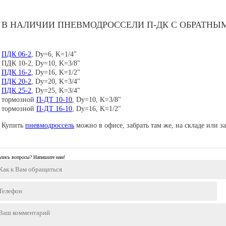
В НАЛИЧИИ ПНЕВМОДРОССЕЛИ П-ДК С ОБРАТН
ПДК 06-2
, Dy=6, K=1/4"
ПДК 10-2, Dy=10, K=3/8"
ПДК 16-2
, Dy=16, K=1/2"
ПДК 20-2
, Dy=20, K=3/4"
ПДК 25-2
, Dy=25, K=3/4"
тормозной
П-ДТ 10-10
, Dy=10, K=3/8"
тормозной
П-ДТ 16-10
, Dy=16, K=1/2"
Купить
пневмодроссель
можно в офисе, забрать там же, на складе или з
ались вопросы? Напишите нам!