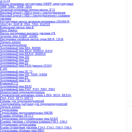
2Г15-14
Насосы поршневые регулируемые 50НРР, нерегулируемые
50НР, 50НС, Н40Е, НПА
Аксиально-поршневые моторы-насосы 2Г15
Насосный агрегат с НШ в сборе с электродвигателем
Насосный агрегат с НШ с электродвигателем с клапаном
давления
Регулируемые насосы аксиально-поршневые 1НА4М-Ф,
1НАС(Ф), НАР-Ф, РНА, УНА, НАПЭЛ
Консольные насосы типа К
Насос Danfoss
Насосы шестеренные высокого давления QX
Агрегаты типа А50НР, А50НС
Шестеренные китайские насосы серии ВВ-В, СВ-В
Открыть каталог
Гидрораспределители
Золотниковый типа ВЕ6, ВММ6
Золотниковый типа BE10, ВММ10, ВХ10
Золотниковый типа ВЕХ16, ВММ16
Золотниковый типа 203
Золотниковый типа 323
Золотниковый типа РЕ
Золотниковый типа РХ20 (аналоги 1Р203)
Р 103
Золотниковый типа ПГ 73
Золотниковый типа WE, WEH, WMM
Золотниковый типа РХ
Золотниковый типа Р 80
Крановый Г71
Золотниковый типа BE43
Золотниковый типа Р502, Р503, Р802, Р803
Моноблочный гидрораспределитель
Гидравлические монтажные плиты к ВЕ6, ВЕ10, ВЕХ16,
Р203, Р323, ПГ73, БПГ73
Разъемы для гидрораспределителей
Электромагниты (катушки) для гидрораспределителей
Открыть каталог
Гидроклапаны
Гидроклапаны предохранительные МКПВ
Клапаны обратные ПГ51-2
Гидроклапаны предохранительные типа М-КП
Клапаны давления с обратным клапаном Г66-1, Г66-3
Редукционные гидроклапаны
Клапан ограничения давления Г54-3, Г54-2, Г66-3, Г66-1
Гидроклапаны обратные типа МКО