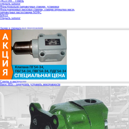
ДК22/3М... Гомель
Открыть каталог
Фильтровально-заправочные станции, установки
Фильтрационные насосные станции, станции перекачки масла,
заправочные маслостанции МЗФС
МФЗУ
Открыть каталог
Акции и специальные предложения
Советы и инструкции
Насос НПл - определить устранить неисправности