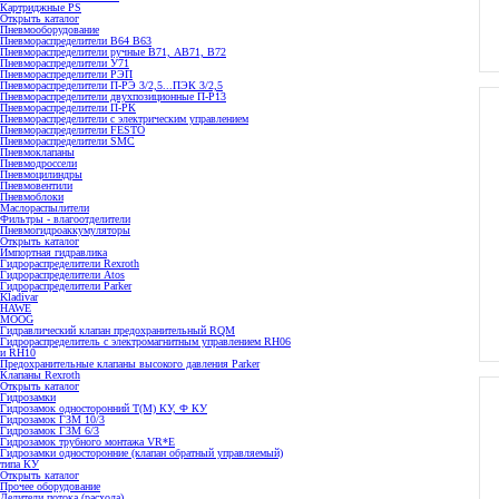
Картриджные PS
Открыть каталог
Пневмооборудование
Пневмораспределители В64 В63
Пневмораспределители ручные В71, АВ71, В72
Пневмораспределители У71
Пневмораспределители РЭП
Пневмораспределители П-РЭ 3/2,5...ПЭК 3/2,5
Пневмораспределители двухпозиционные П-Р13
Пневмораспределители П-РК
Пневмораспределители с электрическим управлением
Пневмораспределители FESTO
Пневмораспределители SMC
Пневмоклапаны
Пневмодроссели
Пневмоцилиндры
Пневмовентили
Пневмоблоки
Маслораспылители
Фильтры - влагоотделители
Пневмогидроаккумуляторы
Открыть каталог
Импортная гидравлика
Гидрораспределители Rexroth
Гидрораспределители Atos
Гидрораспределители Parker
Kladivar
HAWE
MOOG
Гидравлический клапан предохранительный RQM
Гидрораспределитель с электромагнитным управлением RH06
и RH10
Предохранительные клапаны высокого давления Parker
Клапаны Rexroth
Открыть каталог
Гидрозамки
Гидрозамок односторонний Т(М) КУ, Ф КУ
Гидрозамок ГЗМ 10/3
Гидрозамок ГЗМ 6/3
Гидрозамок трубного монтажа VR*E
Гидрозамки односторонние (клапан обратный управляемый)
типа КУ
Открыть каталог
Прочее оборудование
Делители потока (расхода)