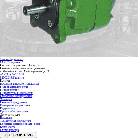
Узнать подробнее
ООО "Гидромаш"
Насосы. Гидравлика. Фильтры.
Пневмо и смазочное оборудование
г. Челябинск, ул. Автодорожная д.13
+7 (351) 200-22-88
82002288@mail.ru
Каталог
Насосы в каталоге гидравлики
Гидрораспределители
Гидроклапаны
Гидромоторы Челябинск
Смазочное оборудование
Фильтры
Пневмооборудование
Импортная гидравлика
Гидрозамки
Прочее оборудование
Дополнительно
Вакансии
Техническая литература
Политика конфиденциальности
Карта сайта
Схема проезда
Перезвонить мне