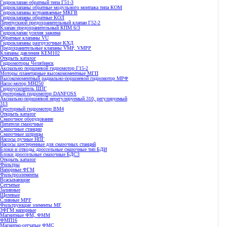
Гидроклапан обратный типа Г51-3
Гидроклапаны обратные модульного монтажа типа КОМ
Гидроклапаны встраиваемые МКГВ
Гидроклапаны обратные КОЛ
Перепускной предохранительный клапан Г52-2
Клапан предохранительный КПМ 6/3
Гидроклапан усилия зажима
Обратные клапаны VU
Гидроклапаны разгрузочные КХД
Предохранительные клапаны VMP, VMPP
Клапаны давления КЕМ102
Открыть каталог
Гидромоторы Челябинск
Аксиально поршневой гидромотор Г15-2
Моторы планетарные высокомоментные МГП
Высокомоментный радиально-поршневой гидромотор МРФ
Насос-мотор МН250
Гидроусилитель ШЗГ
Героторный гидромотор DANFOSS
Аксиально-поршневой нерегулируемый 310, регулируемый
313
Героторный гидромотор ВМ4
Открыть каталог
Смазочное оборудование
Питатели смазочные
Смазочные станции
Смазочные шприцы
Насосы ручные НПГ
Насосы шестеренные для смазочных станций
Блоки и отводы дроссельные смазочные тип БДИ
Блоки дроссельные смазочные БДС3
Открыть каталог
Фильтры
Напорные ФГМ
Фильтроэлементы
Всасывающие
Сетчатые
Заливные
Щелевые
Сливные MPF
Фильтрующие элементы MF
ЗФГМ напорные
Магнитные ФМ, ФММ
ФМП16
Магнитно-сетчатые ФМС