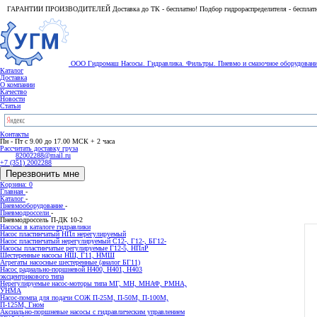
ГАРАНТИИ ПРОИЗВОДИТЕЛЕЙ Доставка до ТК - бесплатно! Подбор гидрораспределителя - бесплат
ООО Гидромаш
Насосы. Гидравлика. Фильтры.
Пневмо и смазочное оборудован
Каталог
Доставка
О компании
Качество
Новости
Статьи
Контакты
Пн - Пт с 9.00 до 17.00 МСК + 2 часа
Рассчитать доставку груза
82002288@mail.ru
+7 (351) 2002288
Перезвонить мне
Корзина: 0
Главная
-
Каталог
-
Пневмооборудование
-
Пневмодроссели
-
Пневмодроссель П-ДК 10-2
Насосы в каталоге гидравлики
Насос пластинчатый НПл нерегулируемый
Насос пластинчатый нерегулируемый С12-, Г12-, БГ12-
Насосы пластинчатые регулируемые Г12-5, НПлР
Шестеренные насосы НШ, Г11, НМШ
Агрегаты насосные шестеренные (аналог БГ11)
Насос радиально-поршневой Н400, Н401, Н403
эксцентрикового типа
Нерегулируемые насос-моторы типа МГ, МН, МНАФ, РМНА,
УНМА
Насос-помпа для подачи СОЖ П-25М, П-50М, П-100М,
П-125М, Гном
Аксиально-поршневые насосы с гидравлическим управлением