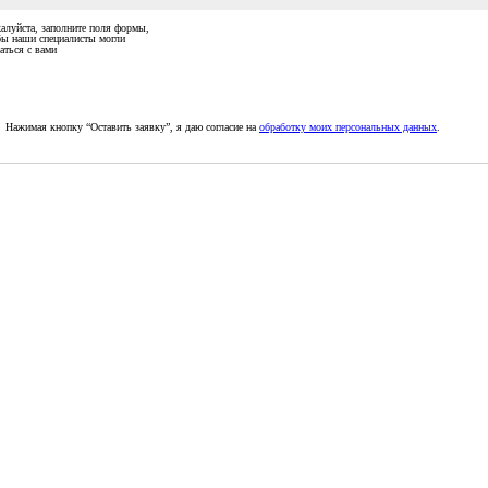
алуйста, заполните поля формы,
бы наши специалисты могли
аться с вами
Нажимая кнопку “Оставить заявку”, я даю согласие на
обработку моих персональных данных
.