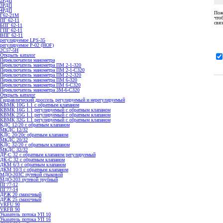
2РДП
3РДП
4РДП
Пож
Г62-21М
что
ПГ 62-11
связ
БПГ 62-11
ГПГ 62-11
ВПГ 62-11
регулируемое LPS-35
регулируемое P-02 (HOF)
2С57-5Н
Открыть каталог
Переключатели манометра
Переключатель манометра ПМ 2-1-320
Переключатель манометра ПМ 2-1-С320
Переключатель манометра ПМ 2-2-320
Переключатель манометра ПМ 6-320
Переключатель манометра ПМ 6-С320
Переключатель манометра 3M-6-C320
Открыть каталог
Гидравлический дроссель регулируемый и нерегулируемый
КВМК 10G 1.1 с обратным клапаном
КВМК 16G 1.1 регулируемый с обратным клапаном
КВМК 25G 1.1 регулируемый с обратным клапаном
КВМК 32G 1.1 регулируемый с обратным клапаном
КДC 12/20 с обратным клапаном
МКДС 12/32
КДC 20/20с обратным клапаном
МКДС 20/32
КДC 32/20 с обратным клапаном
МКДС 32/32
ДР-С 32 с обратным клапаном регулируемый
ДК-С 32 с обратным клапаном
ДКМ 6/3 с обратным клапаном
ДКМ 10/3 с обратным клапаном
МДО-203С путевой стыковой
МДО-203 путевой трубный
ПГ77-12
ПГ77-14
ДРЖ 20 смазочный
ДРЖ 25 смазочный
VRFU 90
VRFВ 90
Указатель потока УП 10
Указатель потока УП 16