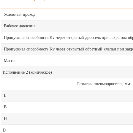
Условный проход
Рабочее давление
Пропускная способность Kv через открытый дроссель при закрытом об
Пропускная способность Kv через открытый обратный клапан при закр
Масса
Исполнение 2 (коническое)
Размеры пневмодросселя, мм:
L
B
H
D