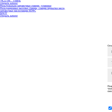
ДК22/3М... Гомель
Открыть каталог
Фильтровально-заправочные станции, установки
Фильтрационные насосные станции, станции перекачки масла,
заправочные маслостанции МЗФС
МФЗУ
Открыть каталог
Ост
Пож
что
связ