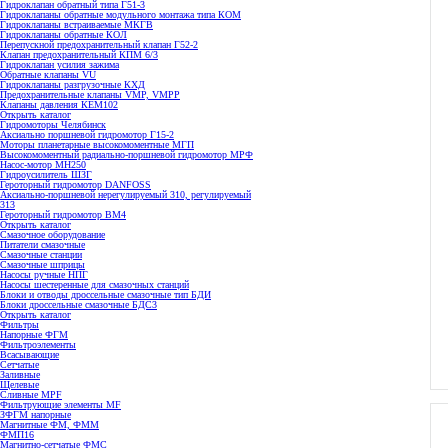
Гидроклапан обратный типа Г51-3
Гидроклапаны обратные модульного монтажа типа КОМ
Гидроклапаны встраиваемые МКГВ
Гидроклапаны обратные КОЛ
Перепускной предохранительный клапан Г52-2
Клапан предохранительный КПМ 6/3
Гидроклапан усилия зажима
Обратные клапаны VU
Гидроклапаны разгрузочные КХД
Предохранительные клапаны VMP, VMPP
Клапаны давления КЕМ102
Открыть каталог
Гидромоторы Челябинск
Аксиально поршневой гидромотор Г15-2
Моторы планетарные высокомоментные МГП
Высокомоментный радиально-поршневой гидромотор МРФ
Насос-мотор МН250
Гидроусилитель ШЗГ
Героторный гидромотор DANFOSS
Аксиально-поршневой нерегулируемый 310, регулируемый
313
Героторный гидромотор ВМ4
Открыть каталог
Смазочное оборудование
Питатели смазочные
Смазочные станции
Смазочные шприцы
Насосы ручные НПГ
Насосы шестеренные для смазочных станций
Блоки и отводы дроссельные смазочные тип БДИ
Блоки дроссельные смазочные БДС3
Открыть каталог
Фильтры
Напорные ФГМ
Фильтроэлементы
Всасывающие
Сетчатые
Заливные
Щелевые
Сливные MPF
Фильтрующие элементы MF
ЗФГМ напорные
Магнитные ФМ, ФММ
ФМП16
Магнитно-сетчатые ФМС