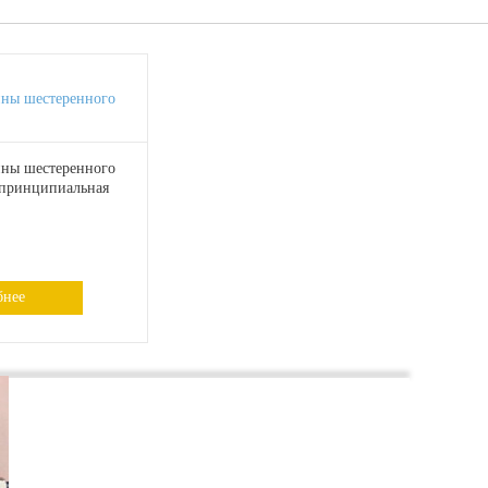
ины шестеренного
ины шестеренного
 принципиальная
бнее