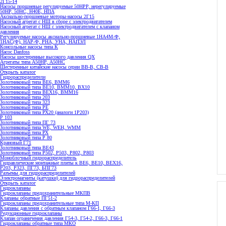
2Г15-14
Насосы поршневые регулируемые 50НРР, нерегулируемые
50НР, 50НС, Н40Е, НПА
Аксиально-поршневые моторы-насосы 2Г15
Насосный агрегат с НШ в сборе с электродвигателем
Насосный агрегат с НШ с электродвигателем с клапаном
давления
Регулируемые насосы аксиально-поршневые 1НА4М-Ф,
1НАС(Ф), НАР-Ф, РНА, УНА, НАПЭЛ
Консольные насосы типа К
Насос Danfoss
Насосы шестеренные высокого давления QX
Агрегаты типа А50НР, А50НС
Шестеренные китайские насосы серии ВВ-В, СВ-В
Открыть каталог
Гидрораспределители
Золотниковый типа ВЕ6, ВММ6
Золотниковый типа BE10, ВММ10, ВХ10
Золотниковый типа ВЕХ16, ВММ16
Золотниковый типа 203
Золотниковый типа 323
Золотниковый типа РЕ
Золотниковый типа РХ20 (аналоги 1Р203)
Р 103
Золотниковый типа ПГ 73
Золотниковый типа WE, WEH, WMM
Золотниковый типа РХ
Золотниковый типа Р 80
Крановый Г71
Золотниковый типа BE43
Золотниковый типа Р502, Р503, Р802, Р803
Моноблочный гидрораспределитель
Гидравлические монтажные плиты к ВЕ6, ВЕ10, ВЕХ16,
Р203, Р323, ПГ73, БПГ73
Разъемы для гидрораспределителей
Электромагниты (катушки) для гидрораспределителей
Открыть каталог
Гидроклапаны
Гидроклапаны предохранительные МКПВ
Клапаны обратные ПГ51-2
Гидроклапаны предохранительные типа М-КП
Клапаны давления с обратным клапаном Г66-1, Г66-3
Редукционные гидроклапаны
Клапан ограничения давления Г54-3, Г54-2, Г66-3, Г66-1
Гидроклапаны обратные типа МКО