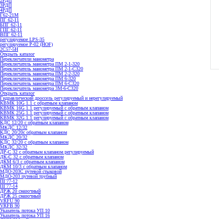
2РДП
3РДП
4РДП
Г62-21М
ПГ 62-11
БПГ 62-11
ГПГ 62-11
ВПГ 62-11
регулируемое LPS-35
регулируемое P-02 (HOF)
2С57-5Н
Открыть каталог
Переключатели манометра
Переключатель манометра ПМ 2-1-320
Переключатель манометра ПМ 2-1-С320
Переключатель манометра ПМ 2-2-320
Переключатель манометра ПМ 6-320
Переключатель манометра ПМ 6-С320
Переключатель манометра 3M-6-C320
Открыть каталог
Гидравлический дроссель регулируемый и нерегулируемый
КВМК 10G 1.1 с обратным клапаном
КВМК 16G 1.1 регулируемый с обратным клапаном
КВМК 25G 1.1 регулируемый с обратным клапаном
КВМК 32G 1.1 регулируемый с обратным клапаном
КДC 12/20 с обратным клапаном
МКДС 12/32
КДC 20/20с обратным клапаном
МКДС 20/32
КДC 32/20 с обратным клапаном
МКДС 32/32
ДР-С 32 с обратным клапаном регулируемый
ДК-С 32 с обратным клапаном
ДКМ 6/3 с обратным клапаном
ДКМ 10/3 с обратным клапаном
МДО-203С путевой стыковой
МДО-203 путевой трубный
ПГ77-12
ПГ77-14
ДРЖ 20 смазочный
ДРЖ 25 смазочный
VRFU 90
VRFВ 90
Указатель потока УП 10
Указатель потока УП 16