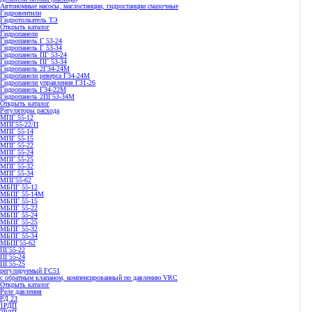
Автономные насосы, маслостанции, гидростанции смазочные
Гидровентили
Гидротолкатель ТЭ
Открыть каталог
Гидропанели
Гидропанель Г 53-24
Гидропанель Г 53-34
Гидропанель ПГ 53-24
Гидропанель ПГ 53-34
Гидропанель 2Г34-24М
Гидропанели реверса Г34-24М
Гидропанели управления Г31-26
Гидропанель Г34-22М
Гидропанель 2ПГ53-34М
Открыть каталог
Регуляторы расхода
МПГ 55-12
МПГ55-22/П
МПГ 55-14
МПГ 55-15
МПГ 55-22
МПГ 55-24
МПГ 55-25
МПГ 55-32
МПГ 55-34
МПГ55-62
МБПГ 55-12
МБПГ 55-14М
МБПГ 55-15
МБПГ 55-22
МБПГ 55-24
МБПГ 55-25
МБПГ 55-32
МБПГ 55-34
МБПГ55-62
ПГ55-22
ПГ55-24
ПГ55-25
регулируемый FC51
с обратным клапаном, компенсированный по давлению VRC
Открыть каталог
Реле давления
РД 23
1РДП