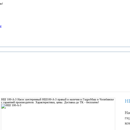
но!
ие
НШ 100-А-3
Насос шестеренный НШ100-А-3 правый в наличии в ГидроМаш в Челябинске
Н
с гарантией производителя. Характеристики, цены. Доставка до ТК - бесплатно!
На
ги
ко