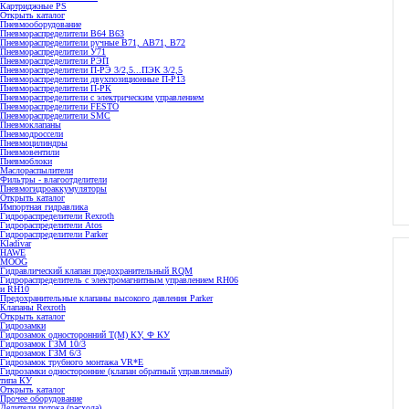
Картриджные PS
Открыть каталог
Пневмооборудование
Пневмораспределители В64 В63
Пневмораспределители ручные В71, АВ71, В72
Пневмораспределители У71
Пневмораспределители РЭП
Пневмораспределители П-РЭ 3/2,5...ПЭК 3/2,5
Пневмораспределители двухпозиционные П-Р13
Пневмораспределители П-РК
Пневмораспределители с электрическим управлением
Пневмораспределители FESTO
Пневмораспределители SMC
Пневмоклапаны
Пневмодроссели
Пневмоцилиндры
Пневмовентили
Пневмоблоки
Маслораспылители
Фильтры - влагоотделители
Пневмогидроаккумуляторы
Открыть каталог
Импортная гидравлика
Гидрораспределители Rexroth
Гидрораспределители Atos
Гидрораспределители Parker
Kladivar
HAWE
MOOG
Гидравлический клапан предохранительный RQM
Гидрораспределитель с электромагнитным управлением RH06
и RH10
Предохранительные клапаны высокого давления Parker
Клапаны Rexroth
Открыть каталог
Гидрозамки
Гидрозамок односторонний Т(М) КУ, Ф КУ
Гидрозамок ГЗМ 10/3
Гидрозамок ГЗМ 6/3
Гидрозамок трубного монтажа VR*E
Гидрозамки односторонние (клапан обратный управляемый)
типа КУ
Открыть каталог
Прочее оборудование
Делители потока (расхода)