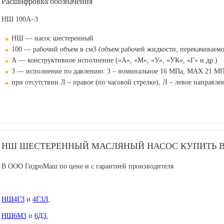
Расшифровка обозначения
НШ 100А–3
НШ — насос шестеренный
100 — рабочий объем в см3 (объем рабочей жидкости, перекачиваемо
А — конструктивное исполнение («А», «М», «У», «УК», «Г» и др.)
3 — исполнение по давлению:
3
– номинальное 16 МПа, MAX 21 М
при
отсутствии Л
– правое (по часовой стрелке),
Л
– левое направлен
НШ ШЕСТЕРЕННЫЙ МАСЛЯНЫЙ НАСОС КУПИТЬ В
В ООО ГидроМаш по цене и с гарантией производителя
НШ4Г3
и
4Г3Л
,
НШ6М3
и
6Д3
,