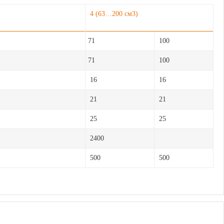
4 (63…200 cм3)
71
100
71
100
16
16
21
21
25
25
2400
500
500