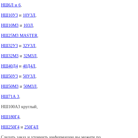
НШ6Л и 6
,
НШ10У3
и
10У3Л
,
НШ10М3
и
103Л
,
НШ25М3 MASTER
,
НШ32У3
и
32У3Л
,
НШ32М3
и
32М3Л
,
НШ40Д4
и
40Д4Л
,
НШ50У3
и
50У3Л
,
НШ50М3
и
50М3Л
,
НШ71А 3
,
НШ100А3 круглый,
НШ180Г4
,
НШ250Г4
и
250Г4Л
Сделать заказ и уточнить информацию вы можете по