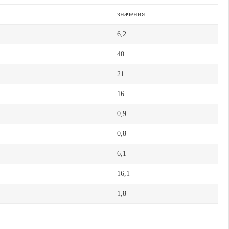
значения
6,2
40
21
16
0,9
0,8
6,1
16,1
1,8