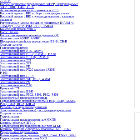
2Г15-14
Насосы поршневые регулируемые 50НРР, нерегулируемые
50НР, 50НС, Н40Е, НПА
Аксиально-поршневые моторы-насосы 2Г15
Насосный агрегат с НШ в сборе с электродвигателем
Насосный агрегат с НШ с электродвигателем с клапаном
давления
Регулируемые насосы аксиально-поршневые 1НА4М-Ф,
1НАС(Ф), НАР-Ф, РНА, УНА, НАПЭЛ
Консольные насосы типа К
Насос Danfoss
Насосы шестеренные высокого давления QX
Агрегаты типа А50НР, А50НС
Шестеренные китайские насосы серии ВВ-В, СВ-В
Открыть каталог
Гидрораспределители
Золотниковый типа ВЕ6, ВММ6
Золотниковый типа BE10, ВММ10, ВХ10
Золотниковый типа ВЕХ16, ВММ16
Золотниковый типа 203
Золотниковый типа 323
Золотниковый типа РЕ
Золотниковый типа РХ20 (аналоги 1Р203)
Р 103
Золотниковый типа ПГ 73
Золотниковый типа WE, WEH, WMM
Золотниковый типа РХ
Золотниковый типа Р 80
Крановый Г71
Золотниковый типа BE43
Золотниковый типа Р502, Р503, Р802, Р803
Моноблочный гидрораспределитель
Гидравлические монтажные плиты к ВЕ6, ВЕ10, ВЕХ16,
Р203, Р323, ПГ73, БПГ73
Разъемы для гидрораспределителей
Электромагниты (катушки) для гидрораспределителей
Открыть каталог
Гидроклапаны
Гидроклапаны предохранительные МКПВ
Клапаны обратные ПГ51-2
Гидроклапаны предохранительные типа М-КП
Клапаны давления с обратным клапаном Г66-1, Г66-3
Редукционные гидроклапаны
Клапан ограничения давления Г54-3, Г54-2, Г66-3, Г66-1
Гидроклапаны обратные типа МКО