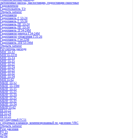
Автономные насосы, маслостанции, гидростанции смазочные
Гидровентили
Гидротолкатель ТЭ
Открыть каталог
Гидропанели
Гидропанель Г 53-24
Гидропанель Г 53-34
Гидропанель ПГ 53-24
Гидропанель ПГ 53-34
Гидропанель 2Г34-24М
Гидропанели реверса Г34-24М
Гидропанели управления Г31-26
Гидропанель Г34-22М
Гидропанель 2ПГ53-34М
Открыть каталог
Регуляторы расхода
МПГ 55-12
МПГ55-22/П
МПГ 55-14
МПГ 55-15
МПГ 55-22
МПГ 55-24
МПГ 55-25
МПГ 55-32
МПГ 55-34
МПГ55-62
МБПГ 55-12
МБПГ 55-14М
МБПГ 55-15
МБПГ 55-22
МБПГ 55-24
МБПГ 55-25
МБПГ 55-32
МБПГ 55-34
МБПГ55-62
ПГ55-22
ПГ55-24
ПГ55-25
регулируемый FC51
с обратным клапаном, компенсированный по давлению VRC
Открыть каталог
Реле давления
РД 23
1РДП