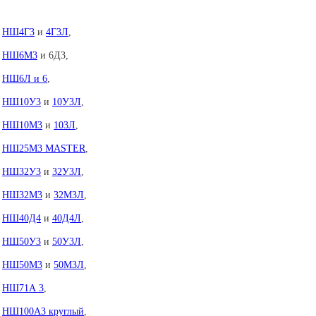
НШ4Г3
и
4Г3Л
,
НШ6М3
и 6Д3,
НШ6Л и 6
,
НШ10У3
и
10У3Л
,
НШ10М3
и
103Л
,
НШ25М3 MASTER
,
НШ32У3
и
32У3Л
,
НШ32М3
и
32М3Л
,
НШ40Д4
и
40Д4Л
,
НШ50У3
и
50У3Л
,
НШ50М3
и
50М3Л
,
НШ71А 3
,
НШ100А3 круглый
,