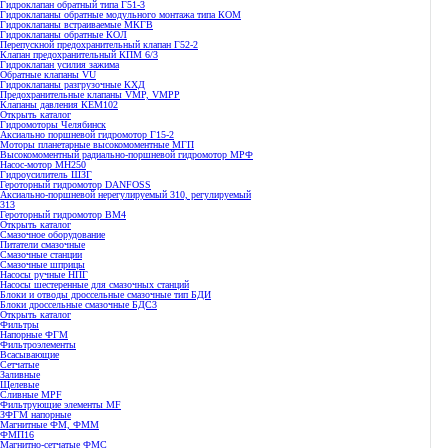
Гидроклапан обратный типа Г51-3
Гидроклапаны обратные модульного монтажа типа КОМ
Гидроклапаны встраиваемые МКГВ
Гидроклапаны обратные КОЛ
Перепускной предохранительный клапан Г52-2
Клапан предохранительный КПМ 6/3
Гидроклапан усилия зажима
Обратные клапаны VU
Гидроклапаны разгрузочные КХД
Предохранительные клапаны VMP, VMPP
Клапаны давления КЕМ102
Открыть каталог
Гидромоторы Челябинск
Аксиально поршневой гидромотор Г15-2
Моторы планетарные высокомоментные МГП
Высокомоментный радиально-поршневой гидромотор МРФ
Насос-мотор МН250
Гидроусилитель ШЗГ
Героторный гидромотор DANFOSS
Аксиально-поршневой нерегулируемый 310, регулируемый
313
Героторный гидромотор ВМ4
Открыть каталог
Смазочное оборудование
Питатели смазочные
Смазочные станции
Смазочные шприцы
Насосы ручные НПГ
Насосы шестеренные для смазочных станций
Блоки и отводы дроссельные смазочные тип БДИ
Блоки дроссельные смазочные БДС3
Открыть каталог
Фильтры
Напорные ФГМ
Фильтроэлементы
Всасывающие
Сетчатые
Заливные
Щелевые
Сливные MPF
Фильтрующие элементы MF
ЗФГМ напорные
Магнитные ФМ, ФММ
ФМП16
Магнитно-сетчатые ФМС