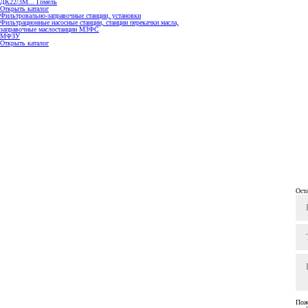
ДК22/3М... Гомель
Открыть каталог
Фильтровально-заправочные станции, установки
Фильтрационные насосные станции, станции перекачки масла,
заправочные маслостанции МЗФС
МФЗУ
Открыть каталог
Ост
Пож