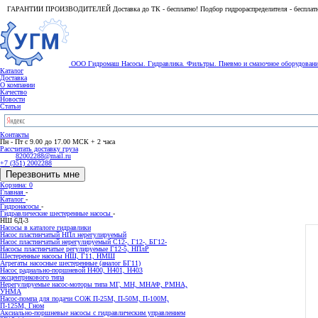
ГАРАНТИИ ПРОИЗВОДИТЕЛЕЙ Доставка до ТК - бесплатно! Подбор гидрораспределителя - бесплат
ООО Гидромаш
Насосы. Гидравлика. Фильтры.
Пневмо и смазочное оборудован
Каталог
Доставка
О компании
Качество
Новости
Статьи
Контакты
Пн - Пт с 9.00 до 17.00 МСК + 2 часа
Рассчитать доставку груза
82002288@mail.ru
+7 (351) 2002288
Перезвонить мне
Корзина: 0
Главная
-
Каталог
-
Гидронасосы
-
Гидравлические шестеренные насосы
-
НШ 6Д-3
Насосы в каталоге гидравлики
Насос пластинчатый НПл нерегулируемый
Насос пластинчатый нерегулируемый С12-, Г12-, БГ12-
Насосы пластинчатые регулируемые Г12-5, НПлР
Шестеренные насосы НШ, Г11, НМШ
Агрегаты насосные шестеренные (аналог БГ11)
Насос радиально-поршневой Н400, Н401, Н403
эксцентрикового типа
Нерегулируемые насос-моторы типа МГ, МН, МНАФ, РМНА,
УНМА
Насос-помпа для подачи СОЖ П-25М, П-50М, П-100М,
П-125М, Гном
Аксиально-поршневые насосы с гидравлическим управлением