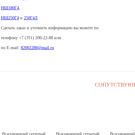
НШ180Г4
,
НШ250Г4
и
250Г4Л
Сделать заказ и уточнить информацию вы можете по
телефону +7 (351) 200-22-88 или
по E-mail:
82002288@mail.ru
СОПУТСТВУЮ
Всасывающий сетчатый
Всасывающий сетчатый
Всасывающий