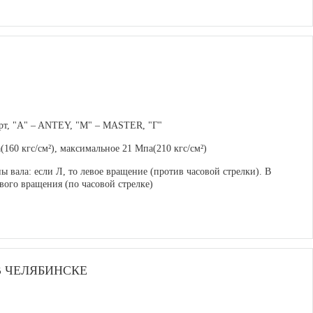
арт, "A" – ANTEY, "М" – MASTER, "Г"
160 кгс/см²), максимальное 21 Мпа(210 кгс/см²)
ы вала: если Л, то левое вращение (против часовой стрелки). В
вого вращения (по часовой стрелке)
 ЧЕЛЯБИНСКЕ