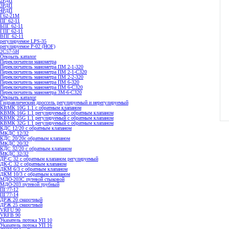
2РДП
3РДП
4РДП
Г62-21М
ПГ 62-11
БПГ 62-11
ГПГ 62-11
ВПГ 62-11
регулируемое LPS-35
регулируемое P-02 (HOF)
2С57-5Н
Открыть каталог
Переключатели манометра
Переключатель манометра ПМ 2-1-320
Переключатель манометра ПМ 2-1-С320
Переключатель манометра ПМ 2-2-320
Переключатель манометра ПМ 6-320
Переключатель манометра ПМ 6-С320
Переключатель манометра 3M-6-C320
Открыть каталог
Гидравлический дроссель регулируемый и нерегулируемый
КВМК 10G 1.1 с обратным клапаном
КВМК 16G 1.1 регулируемый с обратным клапаном
КВМК 25G 1.1 регулируемый с обратным клапаном
КВМК 32G 1.1 регулируемый с обратным клапаном
КДC 12/20 с обратным клапаном
МКДС 12/32
КДC 20/20с обратным клапаном
МКДС 20/32
КДC 32/20 с обратным клапаном
МКДС 32/32
ДР-С 32 с обратным клапаном регулируемый
ДК-С 32 с обратным клапаном
ДКМ 6/3 с обратным клапаном
ДКМ 10/3 с обратным клапаном
МДО-203С путевой стыковой
МДО-203 путевой трубный
ПГ77-12
ПГ77-14
ДРЖ 20 смазочный
ДРЖ 25 смазочный
VRFU 90
VRFВ 90
Указатель потока УП 10
Указатель потока УП 16