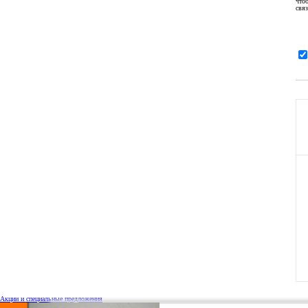
что
связ
Акции и специальные предложения