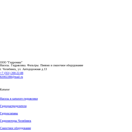
ООО "Гидромаш"
Насосы. Гидравлика. Фильтры.
Пневмо и смазочное оборудование
г. Челябинск, ул. Автодорожная д.13
+7 (351) 200-22-88
82002288@mail.ru
Каталог
Насосы в каталоге гидравлики
Гидрораспределители
Гидроклапаны
Гидромоторы Челябинск
Смазочное оборудование