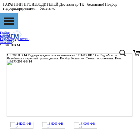
ГАРАНТИИ ПРОИЗВОДИТЕЛЕЙ Доставка до ТК - бесплатно! Подбор
гидрораспределителя - бесплатно!
Главная
-
Каталог
-
Гидрораспределители
-
типа 203
-
1РН203 ФВ 14
1РН203 ФВ 14
Гидрораспределитель золотниковый 1РН203 ФВ 14 в ГидроМаш в
Челябинске с гарантией производителя. Подбор бесплатно. Схемы подключения. Цена.