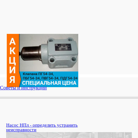
Советы и инструкции
Насос НПл - определить устранить
Ко
неисправности
пе
Узн